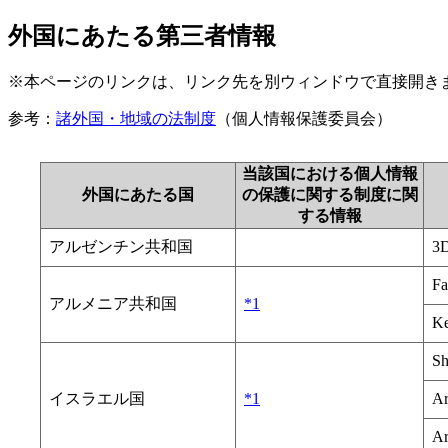
外国にあたる第三者情報
※本ページのリンクは、リンク先を別ウィンドウで直接開き
参考：
諸外国・地域の法制度
（個人情報保護委員会）
当該国における個人情報
外国にあたる国
の保護に関する制度に関
する情報
アルゼンチン共和国
3D
Fa
アルメニア共和国
*1
Ke
S
イスラエル国
*1
Ar
Ar