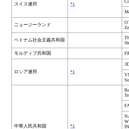
C
スイス連邦
*1
Ma
O
ニュージーランド
Ze
Th
ベトナム社会主義共和国
St
モルディブ共和国
Fi
3
ロシア連邦
*1
VM
So
Ba
Te
F
N
W
中華人民共和国
*1
I