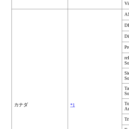
Vi
A
D
Di
Pr
re
So
Si
So
Ta
So
T
カナダ
*1
An
Tr