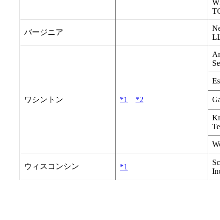
W
T
Ne
バージニア
L
A
Se
Es
ワシントン
*1
*2
Ga
Kn
Te
Wo
Sc
ウィスコンシン
*1
In