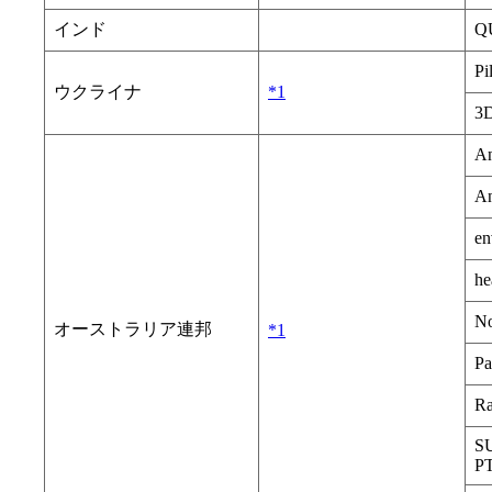
インド
Q
Pi
ウクライナ
*1
3
An
An
en
he
No
オーストラリア連邦
*1
Pa
Ra
S
P