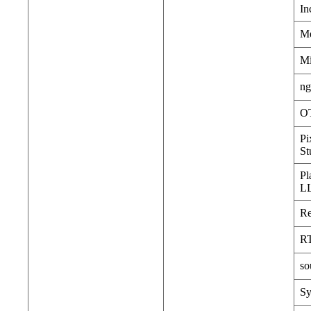
In
M
Mi
ng
OT
Pi
St
Pl
L
Re
R
so
Sy