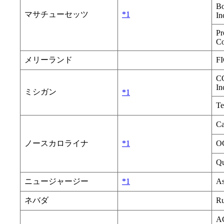
Bo
マサチューセッツ
*1
In
Pr
Co
メリーランド
F
CG
In
ミシガン
*1
Te
Ca
ノースカロライナ
*1
OC
Qu
ニュージャージー
*1
As
ネバダ
Ru
A