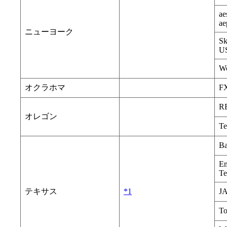
ae
ae
ニューヨーク
Sk
US
Wo
オクラホマ
FX
R
オレゴン
Te
Ba
Em
Te
テキサス
*1
J
To